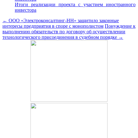
Итоги реализации проекта с участием иностранного
инвестора
Post
←
ООО «Электроконсалтинг-НН» защитило законные
интересы предприятия в споре с монополистом
Понуждение к
navigation
выполнению обязательств по договору об осуществлении
технологического присоединения в судебном порядке
→