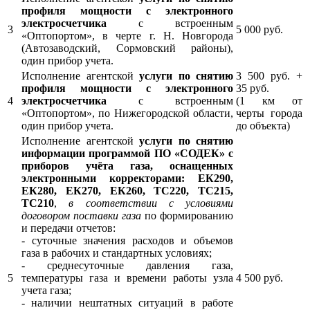
профиля мощности с электронного
электросчетчика
с встроенным
3
5 000 руб.
«Оптопортом», в черте г. Н. Новгорода
(Автозаводский, Сормовский районы),
один прибор учета.
Исполнение агентской
услуги по снятию
3 500 руб. +
профиля мощности с электронного
35 руб.
4
электросчетчика
с встроенным
(1 км от
«Оптопортом», по Нижегородской области,
черты города
один прибор учета.
до объекта)
Исполнение агентской
услуги по снятию
информации программой ПО «СОДЕК» с
приборов учёта газа, оснащенных
электронными корректорами: ЕК290,
ЕК280, ЕК270, ЕК260, ТС220, ТС215,
ТС210
,
в соответствии с условиями
договором поставки газа
по формированию
и передачи отчетов:
- суточные значения расходов и объемов
газа в рабочих и стандартных условиях;
- среднесуточные давления газа,
5
температуры газа и времени работы узла
4 500 руб.
учета газа;
- наличии нештатных ситуаций в работе