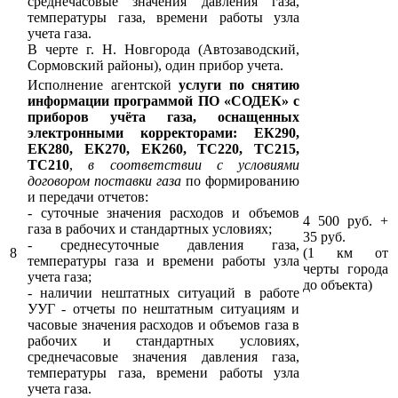
среднечасовые значения давления газа,
температуры газа, времени работы узла
учета газа.
В черте г. Н. Новгорода (Автозаводский,
Сормовский районы), один прибор учета.
Исполнение агентской
услуги по снятию
информации программой ПО «СОДЕК» с
приборов учёта газа, оснащенных
электронными корректорами: ЕК290,
ЕК280, ЕК270, ЕК260, ТС220, ТС215,
ТС210
,
в соответствии с условиями
договором поставки газа
по формированию
и передачи отчетов:
- суточные значения расходов и объемов
4 500 руб. +
газа в рабочих и стандартных условиях;
35 руб.
- среднесуточные давления газа,
8
(1 км от
температуры газа и времени работы узла
черты города
учета газа;
до объекта)
- наличии нештатных ситуаций в работе
УУГ - отчеты по нештатным ситуациям и
часовые значения расходов и объемов газа в
рабочих и стандартных условиях,
среднечасовые значения давления газа,
температуры газа, времени работы узла
учета газа.