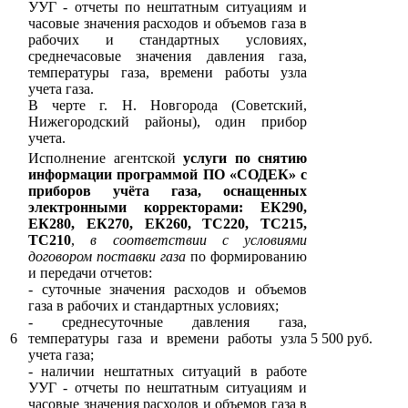
УУГ - отчеты по нештатным ситуациям и
часовые значения расходов и объемов газа в
рабочих и стандартных условиях,
среднечасовые значения давления газа,
температуры газа, времени работы узла
учета газа.
В черте г. Н. Новгорода (Советский,
Нижегородский районы), один прибор
учета.
Исполнение агентской
услуги по снятию
информации программой ПО «СОДЕК» с
приборов учёта газа, оснащенных
электронными корректорами: ЕК290,
ЕК280, ЕК270, ЕК260, ТС220, ТС215,
ТС210
,
в соответствии с условиями
договором поставки газа
по формированию
и передачи отчетов:
- суточные значения расходов и объемов
газа в рабочих и стандартных условиях;
- среднесуточные давления газа,
6
температуры газа и времени работы узла
5 500 руб.
учета газа;
- наличии нештатных ситуаций в работе
УУГ - отчеты по нештатным ситуациям и
часовые значения расходов и объемов газа в