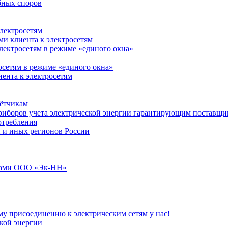
бных споров
лектросетям
и клиента к электросетям
лектросетям в режиме «единого окна»
осетям в режиме «единого окна»
ента к электросетям
чётчикам
приборов учета электрической энергии гарантирующим поставщи
отребления
 и иных регионов России
илами ООО «Эк-НН»
му присоединению к электрическим сетям у нас!
ской энергии