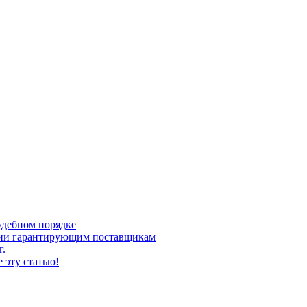
удебном порядке
ргии гарантирующим поставщикам
г.
 эту статью!