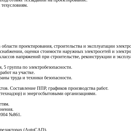
 техусловиям.
области проектирования, строительства и эксплуатации электро
оснабжении, оценки стоимости наружных электросетей и электро
лассов напряжений при строительстве, реконструкции и эксплу
 5 группа по электробезопасности.
абот на участке.
аны труда и техники безопасности.
ктов. Составление ППР, графиков производства работ.
технадзор) и энергосбытовыми организациями.
етям.
инения.
2004 №861.
 редакторах (AutoCAD).