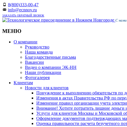
8(800)333-00-47
info@ecnnov.ru
ЗАКАЗАТЬ ОБРАТНЫЙ ЗВОНОК
С нами
МЕНЮ
Skip
О компании
to
Руководство
content
Наша команда
Благодарственные письма
Вакансии
Видео о компании ЭК-НН
Наши публикации
Фотогалерея
Клиентам
Новости для клиентов
Понуждение к выполнению обязательств по д
Изменения в актах Правительства РФ по пер
Изменение правил организации учета электрич
Внимание! Хотите потратить лишние деньги и 
Услуги для клиентов Москвы и Московской о
Оформление документов подтверждающих м
Oценка правильности расчета безучетного по