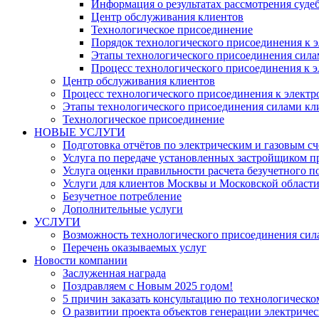
Информация о результатах рассмотрения суде
Центр обслуживания клиентов
Технологическое присоединение
Порядок технологического присоединения к э
Этапы технологического присоединения силам
Процесс технологического присоединения к э
Центр обслуживания клиентов
Процесс технологического присоединения к электр
Этапы технологического присоединения силами кли
Технологическое присоединение
НОВЫЕ УСЛУГИ
Подготовка отчётов по электрическим и газовым с
Услуга по передаче установленных застройщиком 
Услуга оценки правильности расчета безучетного п
Услуги для клиентов Москвы и Московской области
Безучетное потребление
Дополнительные услуги
УСЛУГИ
​Возможность технологического присоединения с
Перечень оказываемых услуг
Новости компании
Заслуженная награда
Поздравляем с Новым 2025 годом!
5 причин заказать консультацию по технологическо
О развитии проекта объектов генерации электриче