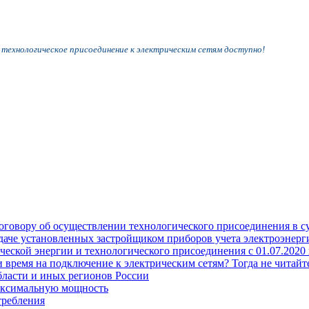
 технологическое присоединение к электрическим сетям доступно!
оговору об осуществлении технологического присоединения в с
едаче установленных застройщиком приборов учета электроэне
еской энергии и технологического присоединения с 01.07.2020 
время на подключение к электрическим сетям? Тогда не читайте
бласти и иных регионов России
аксимальную мощность
требления