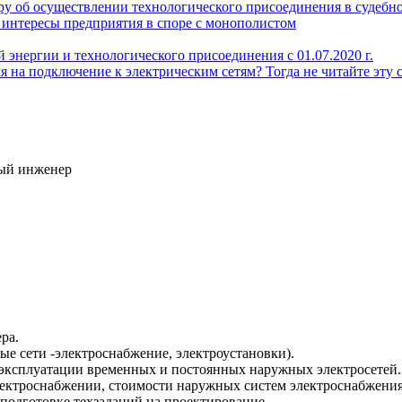
у об осуществлении технологического присоединения в судебн
интересы предприятия в споре с монополистом
 энергии и технологического присоединения с 01.07.2020 г.
 на подключение к электрическим сетям? Тогда не читайте эту 
ый инженер
ра.
е сети -электроснабжение, электроустановки).
эксплуатации временных и постоянных наружных электросетей.
электроснабжении, стоимости наружных систем электроснабжения
 подготовке техзаданий на проектирование.