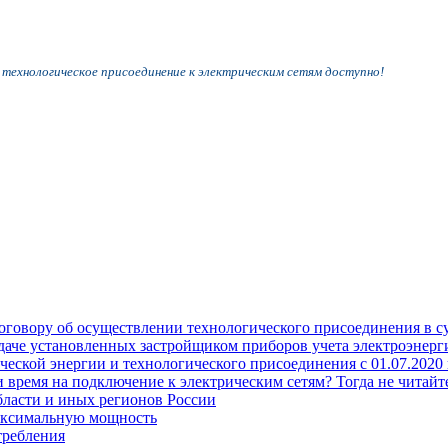
 технологическое присоединение к электрическим сетям доступно!
оговору об осуществлении технологического присоединения в с
едаче установленных застройщиком приборов учета электроэне
еской энергии и технологического присоединения с 01.07.2020 
время на подключение к электрическим сетям? Тогда не читайте
бласти и иных регионов России
аксимальную мощность
требления