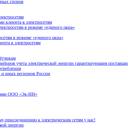
бных споров
лектросетям
и клиента к электросетям
лектросетям в режиме «единого окна»
осетям в режиме «единого окна»
ента к электросетям
чётчикам
приборов учета электрической энергии гарантирующим поставщи
отребления
 и иных регионов России
илами ООО «Эк-НН»
му присоединению к электрическим сетям у нас!
ской энергии