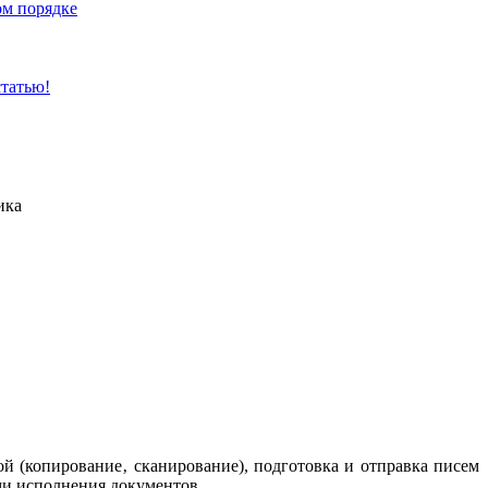
ом порядке
статью!
ика
ой (копирование‚ сканирование), подготовка и отправка писем
ами исполнения документов