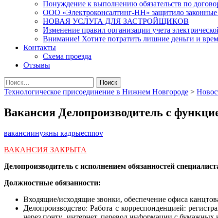
Понуждение к выполнению обязательств по договор
ООО «Электроконсалтинг-НН» защитило законные 
НОВАЯ УСЛУГА ДЛЯ ЗАСТРОЙЩИКОВ
Изменение правил организации учета электрической
Внимание! Хотите потратить лишние деньги и время
Контакты
Схема проезда
Отзывы
Найти:
Технологическое присоединение в Нижнем Новгороде
>
Новос
Вакансия Делопроизводитель с функци
вакансии
нужны кадры
ecnnov
ВАКАНСИЯ ЗАКРЫТА
Делопроизводитель с исполнением обязанностей специалист
Должностные обязанности:
Входящие/исходящие звонки, обеспечение офиса канцтов
Делопроизводство: Работа с корреспонденцией: регистр
через почту‚ интернет, перевод информации с бумажных 