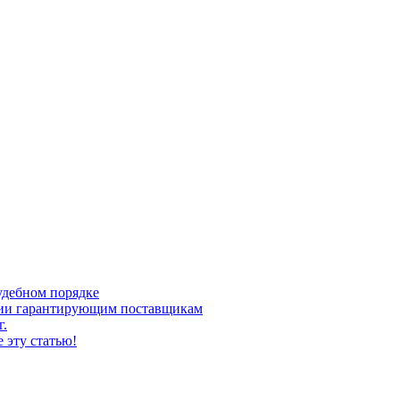
удебном порядке
ргии гарантирующим поставщикам
г.
 эту статью!