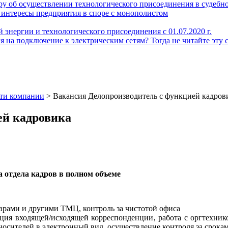
у об осуществлении технологического присоединения в судебн
интересы предприятия в споре с монополистом
 энергии и технологического присоединения с 01.07.2020 г.
 на подключение к электрическим сетям? Тогда не читайте эту 
ти компании
>
Вакансия Делопроизводитель с функцией кадров
ей кадровика
а отдела кадров в полном объеме
арами и другими ТМЦ, контроль за чистотой офиса
ация входящей/исходящей корреспонденции‚ работа с оргтехник
носителей в электронный вид, осуществление контроля за срок