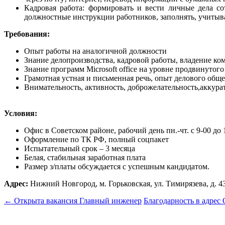
Кадровая работа: формировать и вести личные дела сот
должностные инструкции работников, заполнять, учитыва
Требования:
Опыт работы на аналогичной должности
Знание делопроизводства, кадровой работы, владение ко
Знание программ Microsoft office на уровне продвинутого
Грамотная устная и письменная речь, опыт делового общ
Внимательность, активность, доброжелательность,аккура
Условия:
Офис в Советском районе, рабочий день пн.-чт. с 9-00 до 18
Оформление по ТК РФ, полный соцпакет
Испытательный срок – 3 месяца
Белая, стабильная заработная плата
Размер з/платы обсуждается с успешным кандидатом.
Адрес:
Нижний Новгород, м. Горьковская, ул. Тимирязева, д. 43,
Post
←
Открыта вакансия Главный инженер
Благодарность в адр
navigation