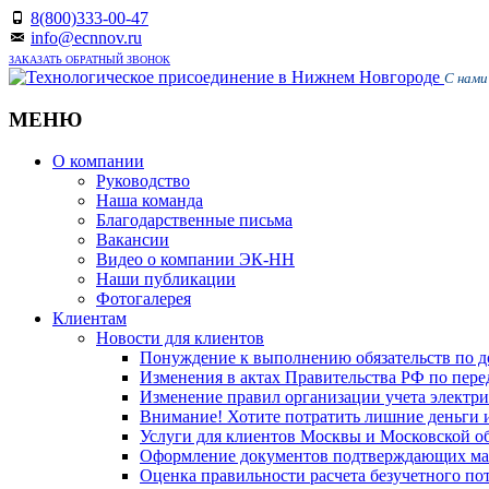
8(800)333-00-47
info@ecnnov.ru
ЗАКАЗАТЬ ОБРАТНЫЙ ЗВОНОК
С нами
МЕНЮ
Skip
О компании
to
Руководство
content
Наша команда
Благодарственные письма
Вакансии
Видео о компании ЭК-НН
Наши публикации
Фотогалерея
Клиентам
Новости для клиентов
Понуждение к выполнению обязательств по д
Изменения в актах Правительства РФ по пер
Изменение правил организации учета электрич
Внимание! Хотите потратить лишние деньги и 
Услуги для клиентов Москвы и Московской о
Оформление документов подтверждающих м
Oценка правильности расчета безучетного по