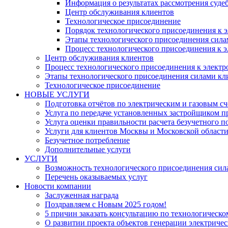
Информация о результатах рассмотрения суде
Центр обслуживания клиентов
Технологическое присоединение
Порядок технологического присоединения к э
Этапы технологического присоединения силам
Процесс технологического присоединения к э
Центр обслуживания клиентов
Процесс технологического присоединения к электр
Этапы технологического присоединения силами кли
Технологическое присоединение
НОВЫЕ УСЛУГИ
Подготовка отчётов по электрическим и газовым с
Услуга по передаче установленных застройщиком 
Услуга оценки правильности расчета безучетного п
Услуги для клиентов Москвы и Московской области
Безучетное потребление
Дополнительные услуги
УСЛУГИ
​Возможность технологического присоединения с
Перечень оказываемых услуг
Новости компании
Заслуженная награда
Поздравляем с Новым 2025 годом!
5 причин заказать консультацию по технологическо
О развитии проекта объектов генерации электриче