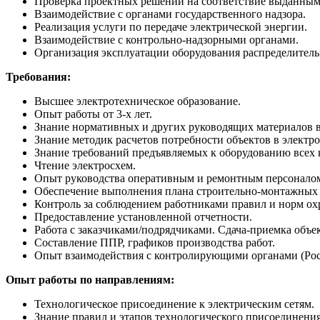
Проверка проектных решений на соответствие выданным 
Взаимодействие с органами государственного надзора.
Реализация услуги по передаче электрической энергии.
Взаимодействие с контрольно-надзорными органами.
Организация эксплуатации оборудования распределитель
Требования:
Высшее электротехническое образование.
Опыт работы от 3-х лет.
Знание нормативных и других руководящих материалов в 
Знание методик расчетов потребности объектов в электр
Знание требований предъявляемых к оборудованию всех к
Чтение электросхем.
Опыт руководства оперативным и ремонтным персоналом,
Обеспечение выполнения плана строительно-монтажных р
Контроль за соблюдением работниками правил и норм охр
Предоставление установленной отчетности.
Работа с заказчиками/подрядчиками. Сдача-приемка объе
Составление ППР, графиков производства работ.
Опыт взаимодействия с контролирующими органами (Рос
Опыт работы по направлениям:
Технологическое присоединение к электрическим сетям.
Знание правил и этапов технологического присоединения