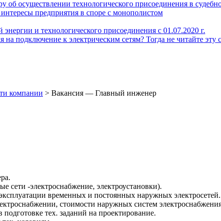
у об осуществлении технологического присоединения в судебн
интересы предприятия в споре с монополистом
 энергии и технологического присоединения с 01.07.2020 г.
 на подключение к электрическим сетям? Тогда не читайте эту 
ти компании
>
Вакансия — Главный инженер
ра.
е сети -электроснабжение, электроустановки).
эксплуатации временных и постоянных наружных электросетей.
электроснабжении, стоимости наружных систем электроснабжения
в подготовке тех. заданий на проектирование.