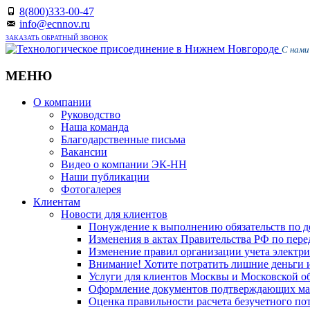
8(800)333-00-47
info@ecnnov.ru
ЗАКАЗАТЬ ОБРАТНЫЙ ЗВОНОК
С нами
МЕНЮ
Skip
О компании
to
Руководство
content
Наша команда
Благодарственные письма
Вакансии
Видео о компании ЭК-НН
Наши публикации
Фотогалерея
Клиентам
Новости для клиентов
Понуждение к выполнению обязательств по д
Изменения в актах Правительства РФ по пер
Изменение правил организации учета электрич
Внимание! Хотите потратить лишние деньги и 
Услуги для клиентов Москвы и Московской о
Оформление документов подтверждающих м
Oценка правильности расчета безучетного по