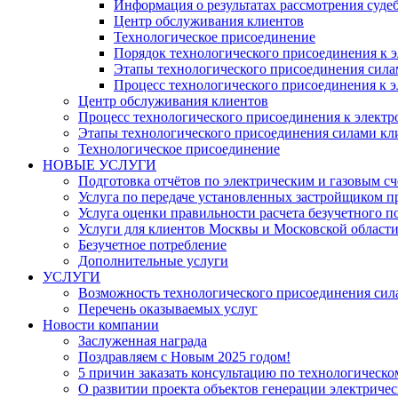
Информация о результатах рассмотрения суде
Центр обслуживания клиентов
Технологическое присоединение
Порядок технологического присоединения к э
Этапы технологического присоединения силам
Процесс технологического присоединения к э
Центр обслуживания клиентов
Процесс технологического присоединения к электр
Этапы технологического присоединения силами кли
Технологическое присоединение
НОВЫЕ УСЛУГИ
Подготовка отчётов по электрическим и газовым с
Услуга по передаче установленных застройщиком 
Услуга оценки правильности расчета безучетного п
Услуги для клиентов Москвы и Московской области
Безучетное потребление
Дополнительные услуги
УСЛУГИ
​Возможность технологического присоединения с
Перечень оказываемых услуг
Новости компании
Заслуженная награда
Поздравляем с Новым 2025 годом!
5 причин заказать консультацию по технологическо
О развитии проекта объектов генерации электриче