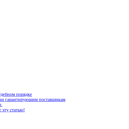
удебном порядке
ргии гарантирующим поставщикам
г.
 эту статью!