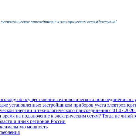
 технологическое присоединение к электрическим сетям доступно!
оговору об осуществлении технологического присоединения в с
едаче установленных застройщиком приборов учета электроэне
еской энергии и технологического присоединения с 01.07.2020 
время на подключение к электрическим сетям? Тогда не читайте
бласти и иных регионов России
аксимальную мощность
требления