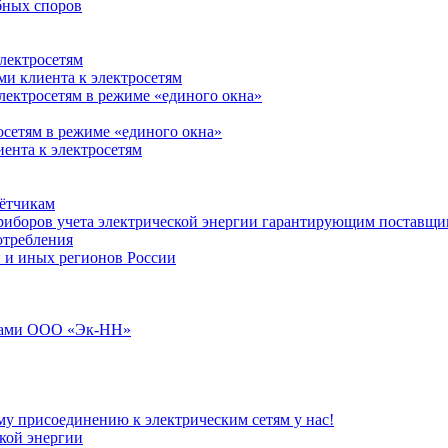
бных споров
лектросетям
и клиента к электросетям
лектросетям в режиме «единого окна»
осетям в режиме «единого окна»
ента к электросетям
чётчикам
приборов учета электрической энергии гарантирующим поставщи
отребления
 и иных регионов России
илами ООО «Эк-НН»
му присоединению к электрическим сетям у нас!
ской энергии